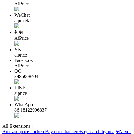
AiPrice
WeChat
aipricekf
钉钉
AiPrice
VK
aiprice
Facebook
AiPrice
QQ
3486008403
LINE
aiprice
WhatApp
86 18122996837
All Extensions :
Amazon price tracker
eBay price tracker
eBay search by image
Naver