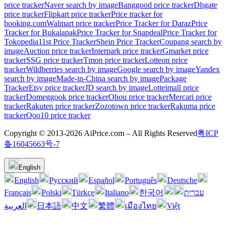
price tracker
Naver search by image
Banggood price tracker
Dhgate
price tracker
Flipkart price tracker
Price tracker for
booking.com
Walmart price tracker
Price Tracker for Daraz
Price
Tracker for Bukalapak
Price Tracker for Snapdeal
Price Tracker for
Tokopedia
11st Price Tracker
Shein Price Tracker
Coupang search by
image
Auction price tracker
Interpark price tracker
Gmarket price
tracker
SSG price tracker
Tmon price tracker
Lotteon price
tracker
Wildberries search by image
Google search by image
Yandex
search by image
Made-in-China search by image
Package
Tracker
Etsy price tracker
JD search by image
Lotteimall price
tracker
Domeggook price tracker
Ohou price tracker
Mercari price
tracker
Rakuten price tracker
Zozotown price tracker
Rakuma price
tracker
Qoo10 price tracker
Copyright © 2013-2026 AiPrice.com – All Rights Reserved
粤ICP
备16045663号-7
English
English
Pусский
Español
Português
Deutsche
Français
Polski
Türkçe
Italiano
한국어
עברית
العربية
日本語
中文
繁體
เมืองไทย
Việt