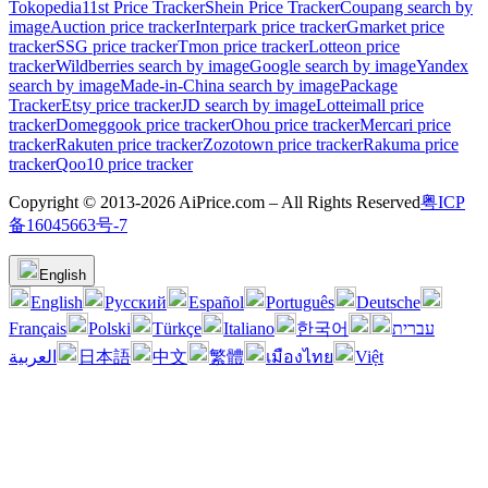
Tokopedia
11st Price Tracker
Shein Price Tracker
Coupang search by
image
Auction price tracker
Interpark price tracker
Gmarket price
tracker
SSG price tracker
Tmon price tracker
Lotteon price
tracker
Wildberries search by image
Google search by image
Yandex
search by image
Made-in-China search by image
Package
Tracker
Etsy price tracker
JD search by image
Lotteimall price
tracker
Domeggook price tracker
Ohou price tracker
Mercari price
tracker
Rakuten price tracker
Zozotown price tracker
Rakuma price
tracker
Qoo10 price tracker
Copyright © 2013-2026 AiPrice.com – All Rights Reserved
粤ICP
备16045663号-7
English
English
Pусский
Español
Português
Deutsche
Français
Polski
Türkçe
Italiano
한국어
עברית
العربية
日本語
中文
繁體
เมืองไทย
Việt