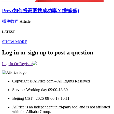
Prev:
如何提高图搜成功率？(拼多多)
插件教程
-
Article
LATEST
SHOW MORE
Log in or sign up to post a question
Log In Or Register
Copyright © AiPrice.com – All Rights Reserved
Service: Working day 09:00-18:30
Beijing CST
2026-08-06 17:10:11
AiPrice is an independent third-party tool and is not affiliated
with the Alibaba Group.