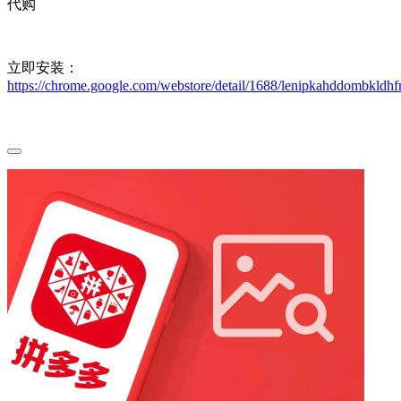
代购
立即安装：
https://chrome.google.com/webstore/detail/1688/lenipkahddombkld