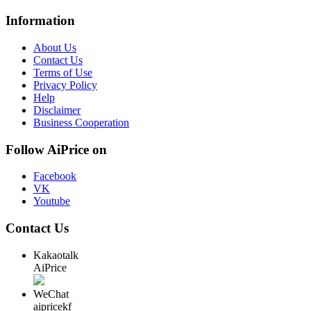
Information
About Us
Contact Us
Terms of Use
Privacy Policy
Help
Disclaimer
Business Cooperation
Follow AiPrice on
Facebook
VK
Youtube
Contact Us
Kakaotalk
AiPrice
WeChat
aipricekf