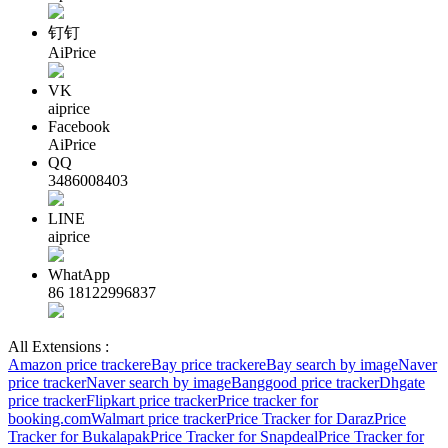
钉钉
AiPrice
VK
aiprice
Facebook
AiPrice
QQ
3486008403
LINE
aiprice
WhatApp
86 18122996837
All Extensions :
Amazon price tracker
eBay price tracker
eBay search by image
Naver
price tracker
Naver search by image
Banggood price tracker
Dhgate
price tracker
Flipkart price tracker
Price tracker for
booking.com
Walmart price tracker
Price Tracker for Daraz
Price
Tracker for Bukalapak
Price Tracker for Snapdeal
Price Tracker for