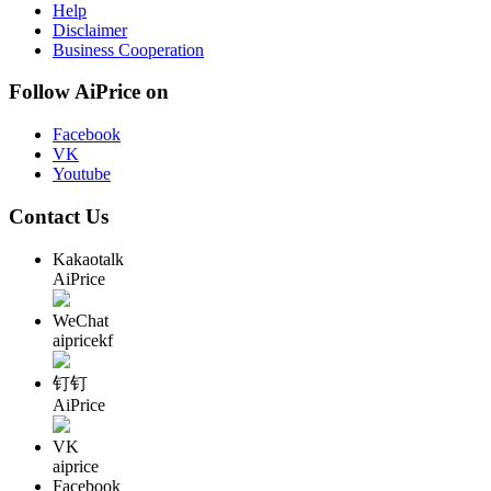
Help
Disclaimer
Business Cooperation
Follow AiPrice on
Facebook
VK
Youtube
Contact Us
Kakaotalk
AiPrice
WeChat
aipricekf
钉钉
AiPrice
VK
aiprice
Facebook