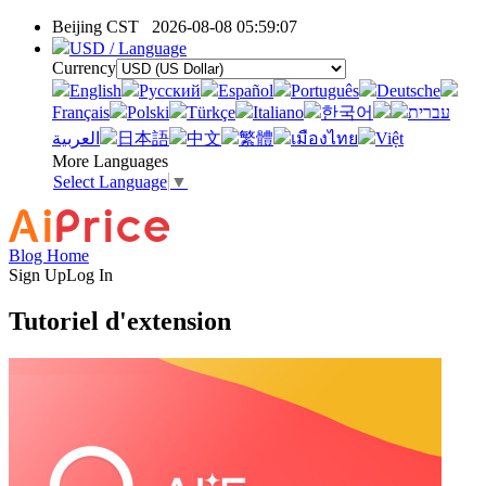
Beijing CST
2026-08-08 05:59:07
USD / Language
Currency
English
Pусский
Español
Português
Deutsche
Français
Polski
Türkçe
Italiano
한국어
עברית
العربية
日本語
中文
繁體
เมืองไทย
Việt
More Languages
Select Language
▼
Blog Home
Sign Up
Log In
Tutoriel d'extension