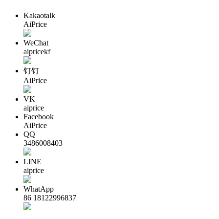
Kakaotalk
AiPrice
WeChat
aipricekf
钉钉
AiPrice
VK
aiprice
Facebook
AiPrice
QQ
3486008403
LINE
aiprice
WhatApp
86 18122996837