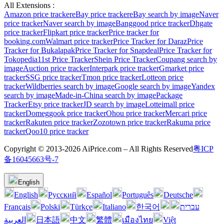
All Extensions :
Amazon price tracker
eBay price tracker
eBay search by image
Naver
price tracker
Naver search by image
Banggood price tracker
Dhgate
price tracker
Flipkart price tracker
Price tracker for
booking.com
Walmart price tracker
Price Tracker for Daraz
Price
Tracker for Bukalapak
Price Tracker for Snapdeal
Price Tracker for
Tokopedia
11st Price Tracker
Shein Price Tracker
Coupang search by
image
Auction price tracker
Interpark price tracker
Gmarket price
tracker
SSG price tracker
Tmon price tracker
Lotteon price
tracker
Wildberries search by image
Google search by image
Yandex
search by image
Made-in-China search by image
Package
Tracker
Etsy price tracker
JD search by image
Lotteimall price
tracker
Domeggook price tracker
Ohou price tracker
Mercari price
tracker
Rakuten price tracker
Zozotown price tracker
Rakuma price
tracker
Qoo10 price tracker
Copyright © 2013-2026 AiPrice.com – All Rights Reserved
粤ICP
备16045663号-7
English
English
Pусский
Español
Português
Deutsche
Français
Polski
Türkçe
Italiano
한국어
עברית
العربية
日本語
中文
繁體
เมืองไทย
Việt