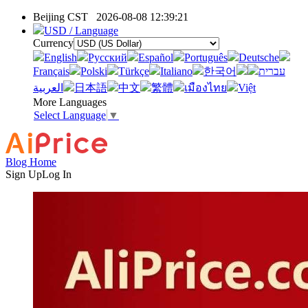
Beijing CST
2026-08-08 12:39:21
USD / Language
Currency
English
Pусский
Español
Português
Deutsche
Français
Polski
Türkçe
Italiano
한국어
עברית
العربية
日本語
中文
繁體
เมืองไทย
Việt
More Languages
Select Language
▼
Blog Home
Sign Up
Log In