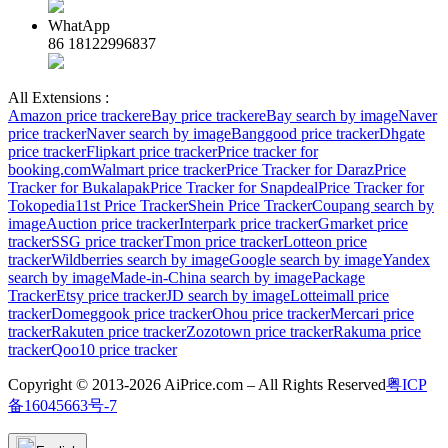
WhatApp
86 18122996837
All Extensions :
Amazon price tracker
eBay price tracker
eBay search by image
Naver
price tracker
Naver search by image
Banggood price tracker
Dhgate
price tracker
Flipkart price tracker
Price tracker for
booking.com
Walmart price tracker
Price Tracker for Daraz
Price
Tracker for Bukalapak
Price Tracker for Snapdeal
Price Tracker for
Tokopedia
11st Price Tracker
Shein Price Tracker
Coupang search by
image
Auction price tracker
Interpark price tracker
Gmarket price
tracker
SSG price tracker
Tmon price tracker
Lotteon price
tracker
Wildberries search by image
Google search by image
Yandex
search by image
Made-in-China search by image
Package
Tracker
Etsy price tracker
JD search by image
Lotteimall price
tracker
Domeggook price tracker
Ohou price tracker
Mercari price
tracker
Rakuten price tracker
Zozotown price tracker
Rakuma price
tracker
Qoo10 price tracker
Copyright © 2013-2026 AiPrice.com – All Rights Reserved
粤ICP
备16045663号-7