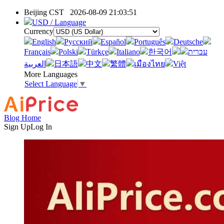
Beijing CST
2026-08-09 21:03:51
USD / Language
Currency
English
Pусский
Español
Português
Deutsche
Français
Polski
Türkçe
Italiano
한국어
עברית
العربية
日本語
中文
繁體
เมืองไทย
Việt
More Languages
Select Language
▼
Blog Home
Sign Up
Log In