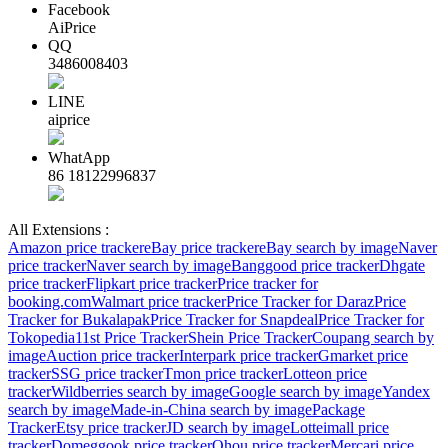
Facebook
AiPrice
QQ
3486008403
LINE
aiprice
WhatApp
86 18122996837
All Extensions :
Amazon price tracker
eBay price tracker
eBay search by image
Naver
price tracker
Naver search by image
Banggood price tracker
Dhgate
price tracker
Flipkart price tracker
Price tracker for
booking.com
Walmart price tracker
Price Tracker for Daraz
Price
Tracker for Bukalapak
Price Tracker for Snapdeal
Price Tracker for
Tokopedia
11st Price Tracker
Shein Price Tracker
Coupang search by
image
Auction price tracker
Interpark price tracker
Gmarket price
tracker
SSG price tracker
Tmon price tracker
Lotteon price
tracker
Wildberries search by image
Google search by image
Yandex
search by image
Made-in-China search by image
Package
Tracker
Etsy price tracker
JD search by image
Lotteimall price
tracker
Domeggook price tracker
Ohou price tracker
Mercari price