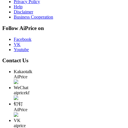
Privacy Policy
Help
Disclaimer
Business Cooperation
Follow AiPrice on
Facebook
VK
Youtube
Contact Us
Kakaotalk
AiPrice
WeChat
aipricekf
钉钉
AiPrice
VK
aiprice