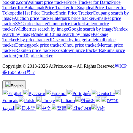
booking.com
Walmart price tracker
Price Tracker for Daraz
Price
Tracker for Bukalapak
Price Tracker for Snapdeal
Price Tracker for
Tokopedia
11st Price Tracker
Shein Price Tracker
Coupang search by
image
Auction price tracker
Interpark price tracker
Gmarket price
tracker
SSG price tracker
Tmon price tracker
Lotteon price
tracker
Wildberries search by image
Google search by image
Yandex
search by image
Made-in-China search by image
Package
Tracker
Etsy price tracker
JD search by image
Lotteimall price
tracker
Domeggook price tracker
Ohou price tracker
Mercari price
tracker
Rakuten price tracker
Zozotown price tracker
Rakuma price
tracker
Qoo10 price tracker
Copyright © 2013-2026 AiPrice.com – All Rights Reserved
粤ICP
备16045663号-7
English
English
Pусский
Español
Português
Deutsche
Français
Polski
Türkçe
Italiano
한국어
עברית
العربية
日本語
中文
繁體
เมืองไทย
Việt