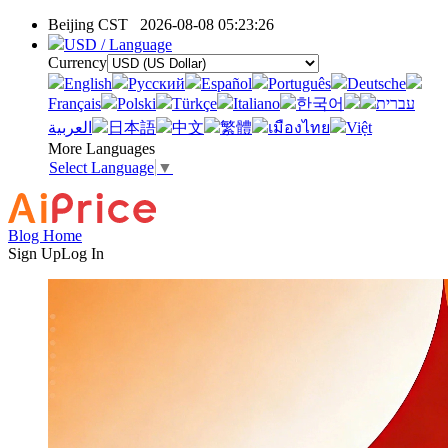
Beijing CST
2026-08-08 05:23:26
USD / Language
Currency
English
Pусский
Español
Português
Deutsche
Français
Polski
Türkçe
Italiano
한국어
עברית
العربية
日本語
中文
繁體
เมืองไทย
Việt
More Languages
Select Language
▼
Blog Home
Sign Up
Log In