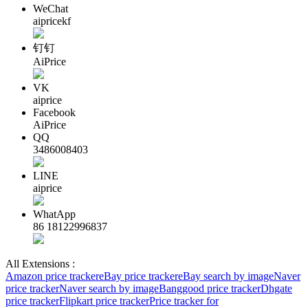
WeChat
aipricekf
钉钉
AiPrice
VK
aiprice
Facebook
AiPrice
QQ
3486008403
LINE
aiprice
WhatApp
86 18122996837
All Extensions :
Amazon price tracker
eBay price tracker
eBay search by image
Naver
price tracker
Naver search by image
Banggood price tracker
Dhgate
price tracker
Flipkart price tracker
Price tracker for