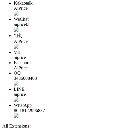
Kakaotalk
AiPrice
WeChat
aipricekf
钉钉
AiPrice
VK
aiprice
Facebook
AiPrice
QQ
3486008403
LINE
aiprice
WhatApp
86 18122996837
All Extensions :