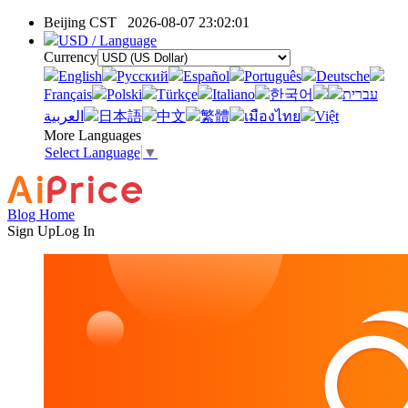
Beijing CST
2026-08-07 23:02:01
USD / Language
Currency
English
Pусский
Español
Português
Deutsche
Français
Polski
Türkçe
Italiano
한국어
עברית
العربية
日本語
中文
繁體
เมืองไทย
Việt
More Languages
Select Language
▼
Blog Home
Sign Up
Log In