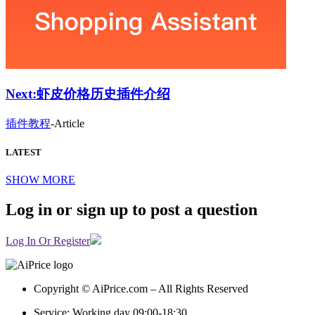
Next:
虾皮价格历史插件介绍
插件教程
-
Article
LATEST
SHOW MORE
Log in or sign up to post a question
Log In Or Register
Copyright © AiPrice.com – All Rights Reserved
Service: Working day 09:00-18:30