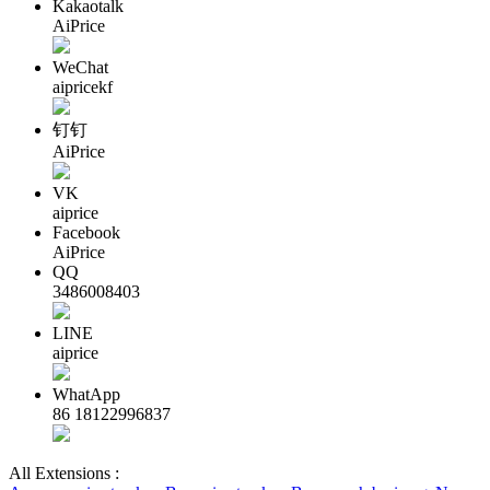
Kakaotalk
AiPrice
WeChat
aipricekf
钉钉
AiPrice
VK
aiprice
Facebook
AiPrice
QQ
3486008403
LINE
aiprice
WhatApp
86 18122996837
All Extensions :