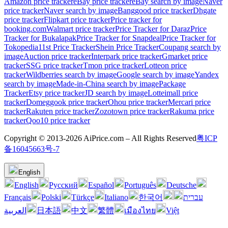
Amazon price tracker
eBay price tracker
eBay search by image
Naver
price tracker
Naver search by image
Banggood price tracker
Dhgate
price tracker
Flipkart price tracker
Price tracker for
booking.com
Walmart price tracker
Price Tracker for Daraz
Price
Tracker for Bukalapak
Price Tracker for Snapdeal
Price Tracker for
Tokopedia
11st Price Tracker
Shein Price Tracker
Coupang search by
image
Auction price tracker
Interpark price tracker
Gmarket price
tracker
SSG price tracker
Tmon price tracker
Lotteon price
tracker
Wildberries search by image
Google search by image
Yandex
search by image
Made-in-China search by image
Package
Tracker
Etsy price tracker
JD search by image
Lotteimall price
tracker
Domeggook price tracker
Ohou price tracker
Mercari price
tracker
Rakuten price tracker
Zozotown price tracker
Rakuma price
tracker
Qoo10 price tracker
Copyright © 2013-2026 AiPrice.com – All Rights Reserved
粤ICP
备16045663号-7
English
English
Pусский
Español
Português
Deutsche
Français
Polski
Türkçe
Italiano
한국어
עברית
العربية
日本語
中文
繁體
เมืองไทย
Việt