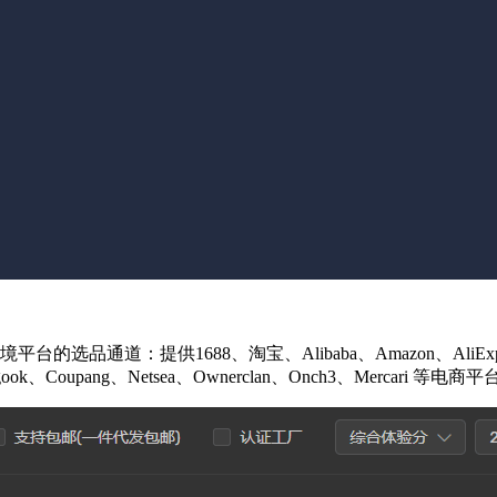
通道：提供1688、淘宝、Alibaba、Amazon、AliExpress、S
meggook、Coupang、Netsea、Ownerclan、Onch3、Mercar