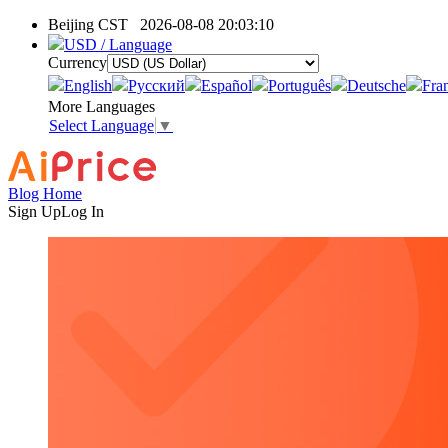
Beijing CST
2026-08-08 20:03:10
USD / Language
Currency
English
Pусский
Español
Português
Deutsche
Fra
More Languages
Select Language
▼
Blog Home
Sign Up
Log In