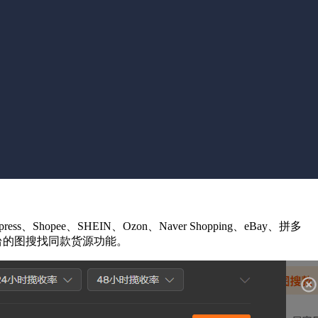
hopee、SHEIN、Ozon、Naver Shopping、eBay、拼多
i 等电商平台的图搜找同款货源功能。