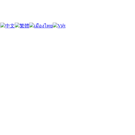
語
中文
繁體
เมืองไทย
Việt