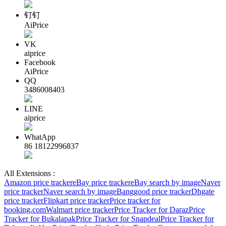
钉钉
AiPrice
VK
aiprice
Facebook
AiPrice
QQ
3486008403
LINE
aiprice
WhatApp
86 18122996837
All Extensions :
Amazon price tracker
eBay price tracker
eBay search by image
Naver
price tracker
Naver search by image
Banggood price tracker
Dhgate
price tracker
Flipkart price tracker
Price tracker for
booking.com
Walmart price tracker
Price Tracker for Daraz
Price
Tracker for Bukalapak
Price Tracker for Snapdeal
Price Tracker for