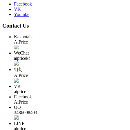
Facebook
VK
Youtube
Contact Us
Kakaotalk
AiPrice
WeChat
aipricekf
钉钉
AiPrice
VK
aiprice
Facebook
AiPrice
QQ
3486008403
LINE
aiprice