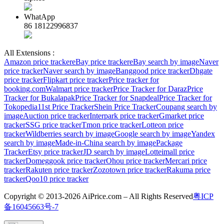
WhatApp
86 18122996837
All Extensions :
Amazon price tracker
eBay price tracker
eBay search by image
Naver
price tracker
Naver search by image
Banggood price tracker
Dhgate
price tracker
Flipkart price tracker
Price tracker for
booking.com
Walmart price tracker
Price Tracker for Daraz
Price
Tracker for Bukalapak
Price Tracker for Snapdeal
Price Tracker for
Tokopedia
11st Price Tracker
Shein Price Tracker
Coupang search by
image
Auction price tracker
Interpark price tracker
Gmarket price
tracker
SSG price tracker
Tmon price tracker
Lotteon price
tracker
Wildberries search by image
Google search by image
Yandex
search by image
Made-in-China search by image
Package
Tracker
Etsy price tracker
JD search by image
Lotteimall price
tracker
Domeggook price tracker
Ohou price tracker
Mercari price
tracker
Rakuten price tracker
Zozotown price tracker
Rakuma price
tracker
Qoo10 price tracker
Copyright © 2013-2026 AiPrice.com – All Rights Reserved
粤ICP
备16045663号-7