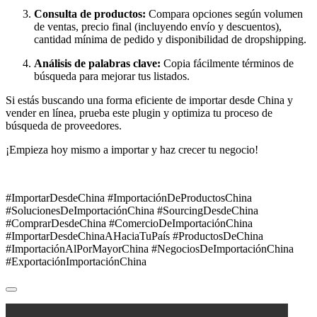
Consulta de productos:
Compara opciones según volumen
de ventas, precio final (incluyendo envío y descuentos),
cantidad mínima de pedido y disponibilidad de dropshipping.
Análisis de palabras clave:
Copia fácilmente términos de
búsqueda para mejorar tus listados.
Si estás buscando una forma eficiente de importar desde China y
vender en línea, prueba este plugin y optimiza tu proceso de
búsqueda de proveedores.
¡Empieza hoy mismo a importar y haz crecer tu negocio!
#ImportarDesdeChina #ImportaciónDeProductosChina
#SolucionesDeImportaciónChina #SourcingDesdeChina
#ComprarDesdeChina #ComercioDeImportaciónChina
#ImportarDesdeChinaAHaciaTuPaís #ProductosDeChina
#ImportaciónAlPorMayorChina #NegociosDeImportaciónChina
#ExportaciónImportaciónChina