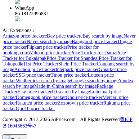
WhatApp
86 18122996837
All Extensions :
Amazon price tracker
eBay price tracker
eBay search by image
Naver
price tracker
Naver search by image
Banggood price tracker
Dhgate
price tracker
Flipkart price tracker
Price tracker for
booking.com
Walmart price tracker
Price Tracker for Daraz
Price
Tracker for Bukalapak
Price Tracker for Snapdeal
Price Tracker for
Tokopedia
11st Price Tracker
Shein Price Tracker
Coupang search by
image
Auction price tracker
Interpark price tracker
Gmarket price
tracker
SSG price tracker
Tmon price tracker
Lotteon price
tracker
Wildberries search by image
Google search by image
Yandex
search by image
Made-in-China search by image
Package
Tracker
Etsy price tracker
JD search by image
Lotteimall price
tracker
Domeggook price tracker
Ohou price tracker
Mercari price
tracker
Rakuten price tracker
Zozotown price tracker
Rakuma price
tracker
Qoo10 price tracker
Copyright © 2013-2026 AiPrice.com – All Rights Reserved
粤ICP
备16045663号-7