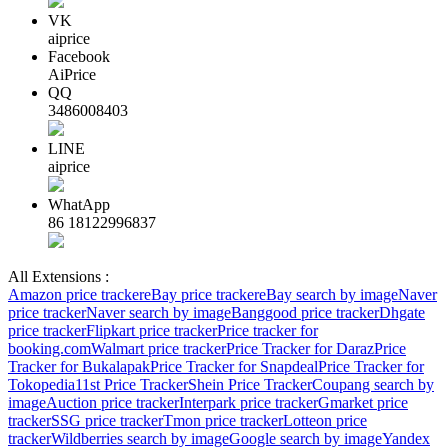
VK
aiprice
Facebook
AiPrice
QQ
3486008403
LINE
aiprice
WhatApp
86 18122996837
All Extensions :
Amazon price tracker
eBay price tracker
eBay search by image
Naver
price tracker
Naver search by image
Banggood price tracker
Dhgate
price tracker
Flipkart price tracker
Price tracker for
booking.com
Walmart price tracker
Price Tracker for Daraz
Price
Tracker for Bukalapak
Price Tracker for Snapdeal
Price Tracker for
Tokopedia
11st Price Tracker
Shein Price Tracker
Coupang search by
image
Auction price tracker
Interpark price tracker
Gmarket price
tracker
SSG price tracker
Tmon price tracker
Lotteon price
tracker
Wildberries search by image
Google search by image
Yandex