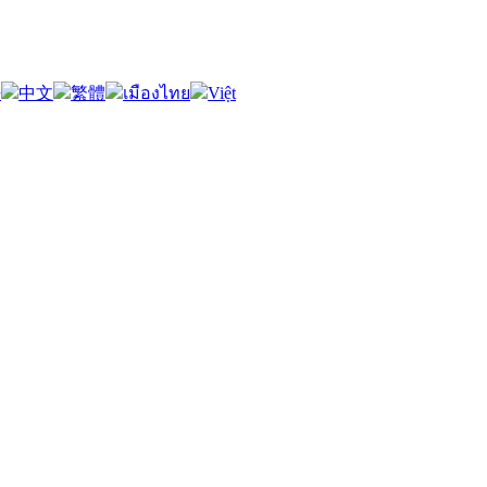
語
中文
繁體
เมืองไทย
Việt