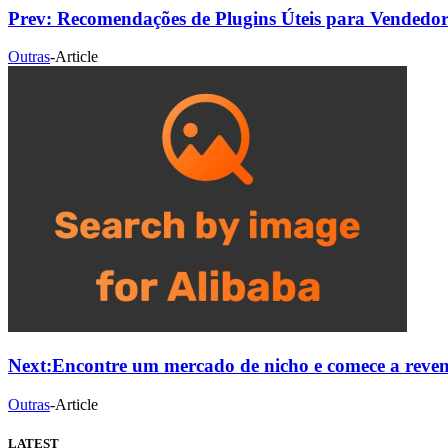
Prev:
Recomendações de Plugins Úteis para Vendedor
Outras
-
Article
Next:
Encontre um mercado de nicho e comece a reve
Outras
-
Article
LATEST