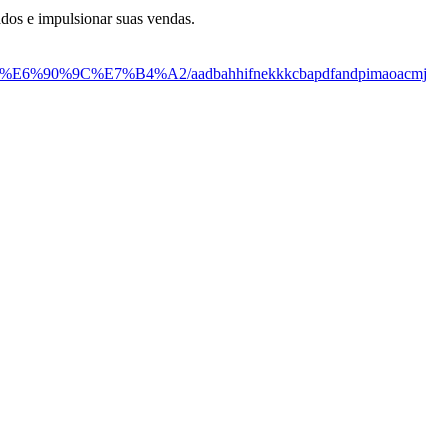
dos e impulsionar suas vendas.
%E6%90%9C%E7%B4%A2/aadbahhifnekkkcbapdfandpimaoacmj