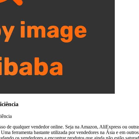
ciência
iência
so de qualquer vendedor online. Seja na Amazon, AliExpress ou outra
. Uma ferramenta bastante utilizada por vendedores na Ásia e em outro
 ajudando os vendedores a encontrar produtos que ainda não estão satur