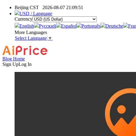
Beijing CST
2026-08-07 21:09:51
USD / Language
Currency
English
Pусский
Español
Português
Deutsche
Fra
More Languages
Select Language
▼
Blog Home
Sign Up
Log In