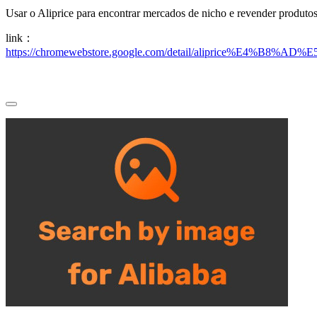
Usar o Aliprice para encontrar mercados de nicho e revender produto
link：
https://chromewebstore.google.com/detail/aliprice%E