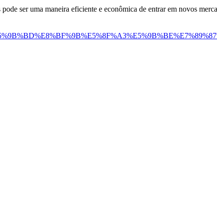
s pode ser uma maneira eficiente e econômica de entrar em novos merca
4%B8%AD%E5%9B%BD%E8%BF%9B%E5%8F%A3%E5%9B%BE%E7%89%87