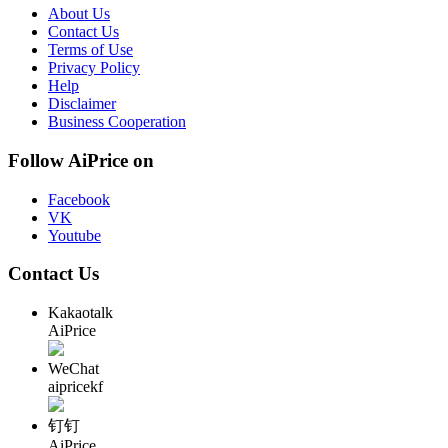
About Us
Contact Us
Terms of Use
Privacy Policy
Help
Disclaimer
Business Cooperation
Follow AiPrice on
Facebook
VK
Youtube
Contact Us
Kakaotalk
AiPrice
WeChat
aipricekf
钉钉
AiPrice