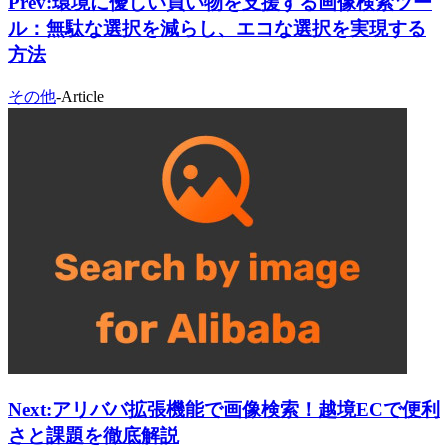
Prev:
環境に優しい買い物を支援する画像検索ツー
ル：無駄な選択を減らし、エコな選択を実現する
方法
その他
-
Article
Next:
アリババ拡張機能で画像検索！越境ECで便利
さと課題を徹底解説