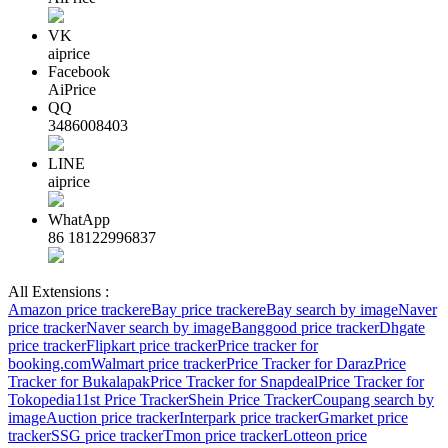
VK
aiprice
Facebook
AiPrice
QQ
3486008403
LINE
aiprice
WhatApp
86 18122996837
All Extensions :
Amazon price tracker
eBay price tracker
eBay search by image
Naver
price tracker
Naver search by image
Banggood price tracker
Dhgate
price tracker
Flipkart price tracker
Price tracker for
booking.com
Walmart price tracker
Price Tracker for Daraz
Price
Tracker for Bukalapak
Price Tracker for Snapdeal
Price Tracker for
Tokopedia
11st Price Tracker
Shein Price Tracker
Coupang search by
image
Auction price tracker
Interpark price tracker
Gmarket price
tracker
SSG price tracker
Tmon price tracker
Lotteon price