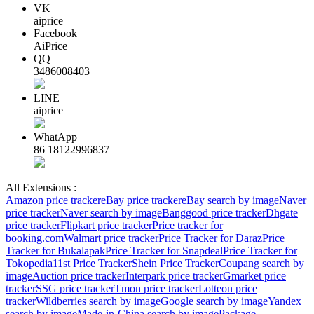
VK
aiprice
Facebook
AiPrice
QQ
3486008403
LINE
aiprice
WhatApp
86 18122996837
All Extensions :
Amazon price tracker
eBay price tracker
eBay search by image
Naver
price tracker
Naver search by image
Banggood price tracker
Dhgate
price tracker
Flipkart price tracker
Price tracker for
booking.com
Walmart price tracker
Price Tracker for Daraz
Price
Tracker for Bukalapak
Price Tracker for Snapdeal
Price Tracker for
Tokopedia
11st Price Tracker
Shein Price Tracker
Coupang search by
image
Auction price tracker
Interpark price tracker
Gmarket price
tracker
SSG price tracker
Tmon price tracker
Lotteon price
tracker
Wildberries search by image
Google search by image
Yandex
search by image
Made-in-China search by image
Package