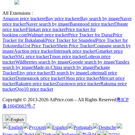
All Extensions :
Amazon price tracker
eBay price tracker
eBay search by image
Naver
price tracker
Naver search by image
Banggood price tracker
Dhgate
price tracker
Flipkart price tracker
Price tracker for
booking.com
Walmart price tracker
Price Tracker for Daraz
Price
Tracker for Bukalapak
Price Tracker for Snapdeal
Price Tracker for
Tokopedia
11st Price Tracker
Shein Price Tracker
Coupang search by
image
Auction price tracker
Interpark price tracker
Gmarket price
tracker
SSG price tracker
Tmon price tracker
Lotteon price
tracker
Wildberries search by image
Google search by image
Yandex
search by image
Made-in-China search by image
Package
Tracker
Etsy price tracker
JD search by image
Lotteimall price
tracker
Domeggook price tracker
Ohou price tracker
Mercari price
tracker
Rakuten price tracker
Zozotown price tracker
Rakuma price
tracker
Qoo10 price tracker
Copyright © 2013-2026 AiPrice.com – All Rights Reserved
粤ICP
备16045663号-7
English
English
Pусский
Español
Português
Deutsche
Français
Polski
Türkçe
Italiano
한국어
עברית