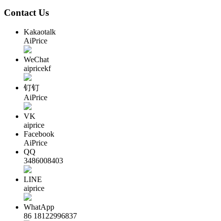
Contact Us
Kakaotalk
AiPrice
WeChat
aipricekf
钉钉
AiPrice
VK
aiprice
Facebook
AiPrice
QQ
3486008403
LINE
aiprice
WhatApp
86 18122996837