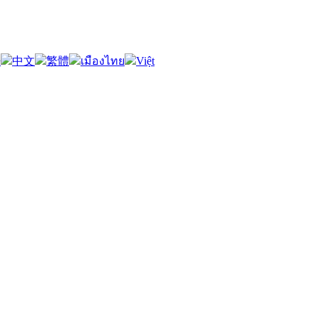
語
中文
繁體
เมืองไทย
Việt