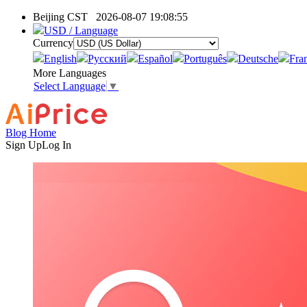
Beijing CST
2026-08-07 19:08:55
USD / Language
Currency
English
Pусский
Español
Português
Deutsche
Fra
More Languages
Select Language
▼
Blog Home
Sign Up
Log In