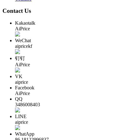
Contact Us
Kakaotalk
AiPrice
WeChat
aipricekf
钉钉
AiPrice
VK
aiprice
Facebook
AiPrice
QQ
3486008403
LINE
aiprice
WhatApp
86 18122996837