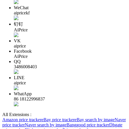
WeChat
aipricekf
钉钉
AiPrice
VK
aiprice
Facebook
AiPrice
QQ
3486008403
LINE
aiprice
WhatApp
86 18122996837
All Extensions :
Amazon price tracker
eBay price tracker
eBay search by image
Naver
price tracker
Naver search by image
Banggood price tracker
Dhgate