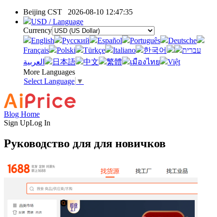
Beijing CST
2026-08-10 12:47:35
USD / Language
Currency
English
Pусский
Español
Português
Deutsche
Français
Polski
Türkçe
Italiano
한국어
עברית
العربية
日本語
中文
繁體
เมืองไทย
Việt
More Languages
Select Language
▼
Blog Home
Sign Up
Log In
Руководство для для новичков