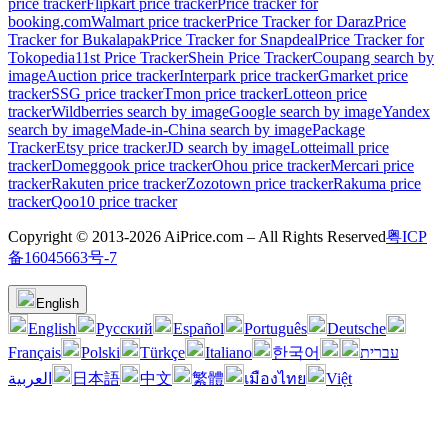
price tracker
Flipkart price tracker
Price tracker for
booking.com
Walmart price tracker
Price Tracker for Daraz
Price
Tracker for Bukalapak
Price Tracker for Snapdeal
Price Tracker for
Tokopedia
11st Price Tracker
Shein Price Tracker
Coupang search by
image
Auction price tracker
Interpark price tracker
Gmarket price
tracker
SSG price tracker
Tmon price tracker
Lotteon price
tracker
Wildberries search by image
Google search by image
Yandex
search by image
Made-in-China search by image
Package
Tracker
Etsy price tracker
JD search by image
Lotteimall price
tracker
Domeggook price tracker
Ohou price tracker
Mercari price
tracker
Rakuten price tracker
Zozotown price tracker
Rakuma price
tracker
Qoo10 price tracker
Copyright © 2013-2026 AiPrice.com – All Rights Reserved
粤ICP
备16045663号-7
English
English
Pусский
Español
Português
Deutsche
Français
Polski
Türkçe
Italiano
한국어
עברית
العربية
日本語
中文
繁體
เมืองไทย
Việt