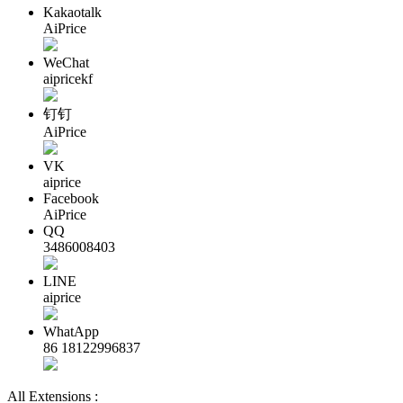
Kakaotalk
AiPrice
WeChat
aipricekf
钉钉
AiPrice
VK
aiprice
Facebook
AiPrice
QQ
3486008403
LINE
aiprice
WhatApp
86 18122996837
All Extensions :