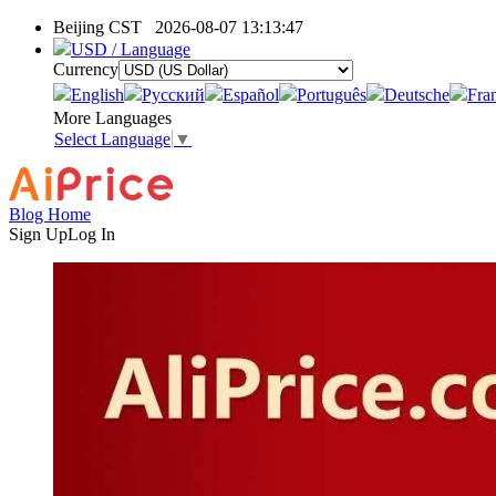
Beijing CST
2026-08-07 13:13:47
USD / Language
Currency
English
Pусский
Español
Português
Deutsche
Fra
More Languages
Select Language
▼
Blog Home
Sign Up
Log In