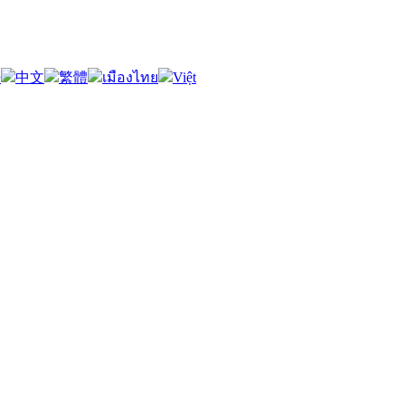
語
中文
繁體
เมืองไทย
Việt