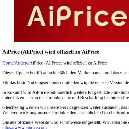
AiPrice (AliPrice) wird offiziell zu AiPrice
Home
/
Andere
/
AiPrice (AliPrice) wird offiziell zu AiPrice
Dieses Update betrifft ausschließlich den Markennamen und das visu
Für das beste Nutzungserlebnis empfehlen wir, die neueste Version 
In Zukunft wird AiPrice kontinuierlich weitere KI-gestützte Funkt
unterstützen — von der Produktsuche und Beschaffung bis hin zu Prei
Gleichzeitig werden wir unsere Servicegrenzen weiter ausbauen, das 
Weiterentwicklung unserer Produkte den tatsächlichen Geschäftsanfor
Die alte offizielle Website wird schrittweise eingestellt. Wir laden S
https://www.aiprice.com